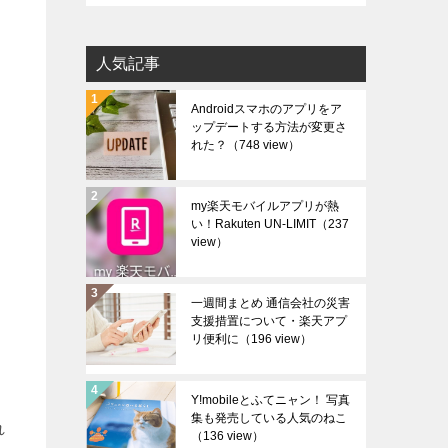
カ
イ
人気記事
ブ
Androidスマホのアプリをア
ップデートする方法が変更さ
れた？
（748 view）
my楽天モバイルアプリが熱
い！Rakuten UN-LIMIT
（237
view）
一週間まとめ 通信会社の災害
支援措置について・楽天アプ
リ便利に
（196 view）
Y!mobileとふてニャン！ 写真
集も発売している人気のねこ
れ
（136 view）