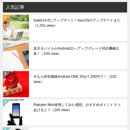
イ
人気記事
ブ
Safari14.0にアップデート！macOSのアップデートまだ
（1,331 view）
楽天モバイルがAndroid11へアップグレード対応機種公
表！
（235 view）
今なら特別価格Android ONE S5が7,200円で！
（220
view）
Rakuten Mini使用してみた感想。おすすめポイント３つ
あげると？
（185 view）