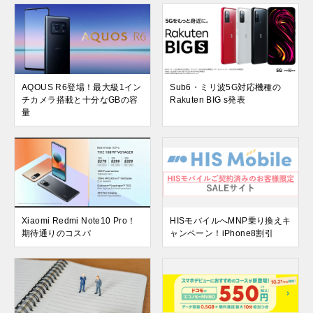
AQOUS R6登場！最大級1イン
Sub6・ミリ波5G対応機種の
チカメラ搭載と十分なGBの容
Rakuten BIG s発表
量
Xiaomi Redmi Note10 Pro！
HISモバイルへMNP乗り換えキ
期待通りのコスパ
ャンペーン！iPhone8割引