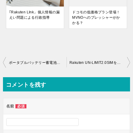
｢Rakuten LInk」個人情報の漏
ドコモの低価格プラン登場！
えい問題による行政指導
MVNOへのプレッシャーがか
かる？
投
ポータブルバッテリー蓄電池・楽天モバイルの一週間
Rakuten UN-LIMIT2.0SIMを使用した感想は？
稿
ナ
コメントを残す
ビ
ゲ
名前
必須
ー
シ
ョ