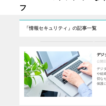
フ
「情報セキュリティ」の記事一覧
デジ
公開
デジ
や組
切な
保護に