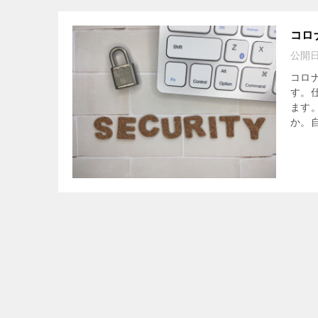
コロ
公開
コロ
す。
ます
か。自