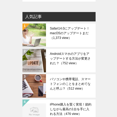
カ
イ
人気記事
ブ
Safari14.0にアップデート！
macOSのアップデートまだ
（1,373 view）
Androidスマホのアプリをア
ップデートする方法が変更さ
れた？
（752 view）
パソコンや携帯電話、スマー
トフォンのことをまとめてな
んと呼ぶ？
（512 view）
iPhone購入を賢く実現！節約
しながら最高の1台を手に入
れる方法
（476 view）