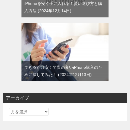
iPhoneを安く手に入れる！賢い選び方と購
入方法
2024年12月14日
できるだけ安くて質の良いiPhone購入のた
めに探してみた！
2024年12月13日
アーカイブ
ア
ー
カ