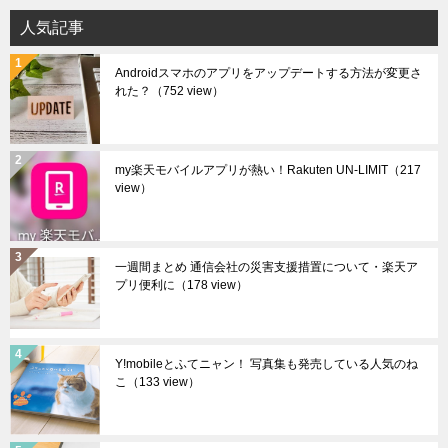
イ
人気記事
ブ
Androidスマホのアプリをアップデートする方法が変更さ
れた？
（752 view）
my楽天モバイルアプリが熱い！Rakuten UN-LIMIT
（217
view）
一週間まとめ 通信会社の災害支援措置について・楽天ア
プリ便利に
（178 view）
Y!mobileとふてニャン！ 写真集も発売している人気のね
こ
（133 view）