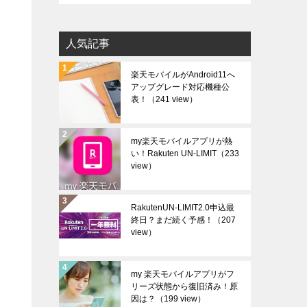
カ
イ
人気記事
ブ
楽天モバイルがAndroid11へ
アップグレード対応機種公
表！
（241 view）
my楽天モバイルアプリが熱
い！Rakuten UN-LIMIT
（233
view）
RakutenUN-LIMIT2.0申込最
終日？まだ続く予感！
（207
view）
my 楽天モバイルアプリがフ
リーズ状態から復旧済み！原
因は？
（199 view）