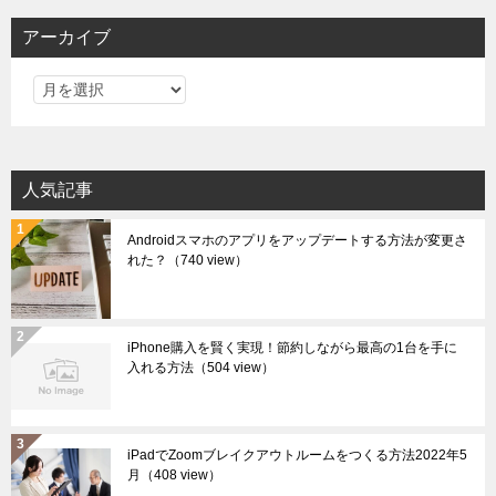
アーカイブ
ア
ー
カ
イ
人気記事
ブ
Androidスマホのアプリをアップデートする方法が変更さ
れた？
（740 view）
iPhone購入を賢く実現！節約しながら最高の1台を手に
入れる方法
（504 view）
iPadでZoomブレイクアウトルームをつくる方法2022年5
月
（408 view）