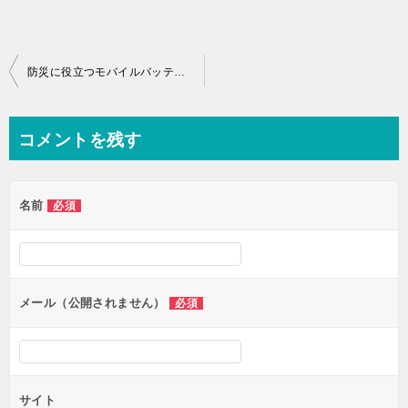
投
防災に役立つモバイルバッテリーの選び方と使い方とiPadも含む
稿
ナ
コメントを残す
ビ
ゲ
名前
必須
ー
シ
ョ
ン
メール（公開されません）
必須
サイト