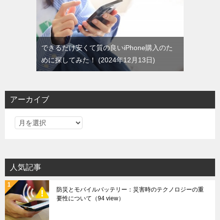
できるだけ安くて質の良いiPhone購入のた
めに探してみた！
2024年12月13日
アーカイブ
ア
ー
カ
イ
人気記事
ブ
防災とモバイルバッテリー：災害時のテクノロジーの重
要性について
（94 view）