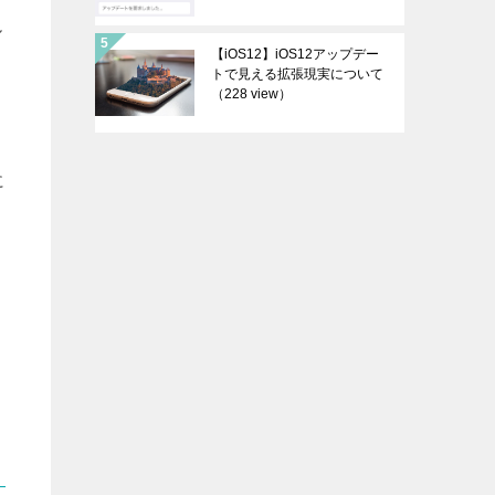
ル
【iOS12】iOS12アップデー
トで見える拡張現実について
（228 view）
。
に