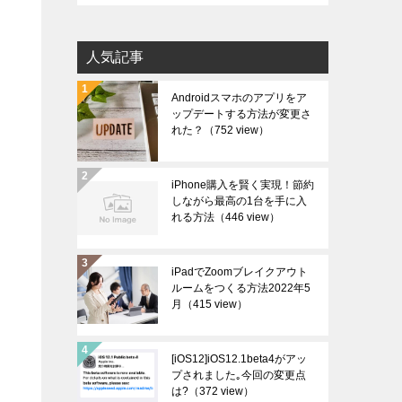
カ
イ
人気記事
ブ
Androidスマホのアプリをア
ップデートする方法が変更さ
れた？
（752 view）
iPhone購入を賢く実現！節約
しながら最高の1台を手に入
れる方法
（446 view）
iPadでZoomブレイクアウト
ルームをつくる方法2022年5
月
（415 view）
[iOS12]iOS12.1beta4がアッ
プされました｡今回の変更点
は?
（372 view）