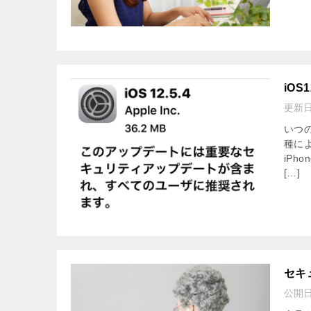
iOS
更新
いつ
種に
iPh
[…]
セキ
公開