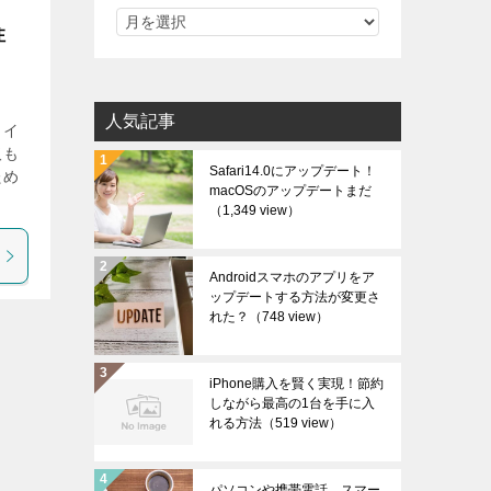
注
人気記事
ウイ
取も
Safari14.0にアップデート！
ため
macOSのアップデートまだ
（1,349 view）
Androidスマホのアプリをア
ップデートする方法が変更さ
れた？
（748 view）
iPhone購入を賢く実現！節約
しながら最高の1台を手に入
れる方法
（519 view）
パソコンや携帯電話、スマー