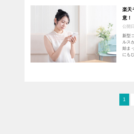
楽天
意！
公開
新型
ルス
始ま
にもひ
1