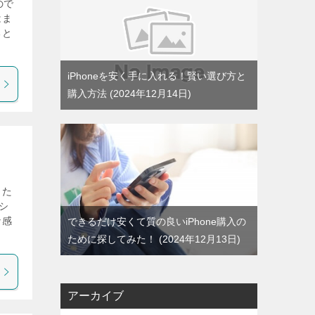
ので
はま
ると
iPhoneを安く手に入れる！賢い選び方と
購入方法
2024年12月14日
じた
シ
な感
できるだけ安くて質の良いiPhone購入の
ために探してみた！
2024年12月13日
アーカイブ