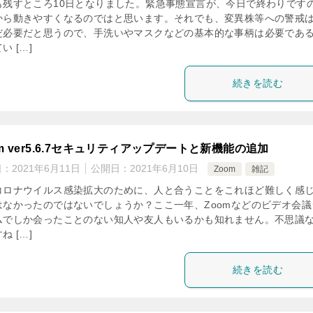
も残すところ10日となりました。緊急事態宣言が、今日で終わりです
から動きやすくなるのではと思います。それでも、変異株等への警戒
だ必要だと思うので、手洗いやマスクなどの基本的な事柄は必要であ
い […]
続きを読む
om ver5.6.7セキュリティアップデートと新機能の追加
日：
2021年6月11日
公開日：
2021年6月10日
Zoom
雑記
コロナウイルス感染拡大のために、人と合うことをこれほど難しく感
はなかったのではないでしょうか？ここ一年、Zoomなどのビデオ会議
ムでしか会ったことのない知人や友人もいるかも知れません。不思議
ね […]
続きを読む