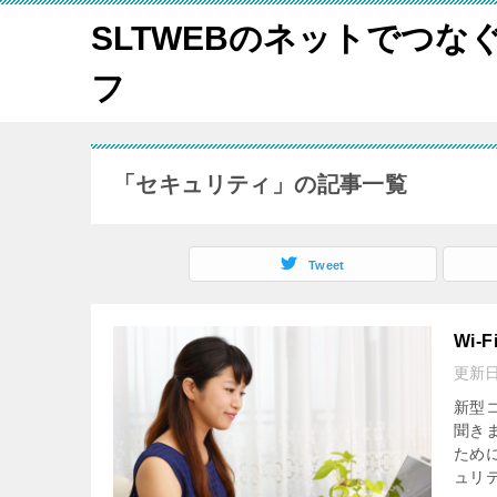
SLTWEBのネットでつな
フ
「セキュリティ」の記事一覧
Tweet
Wi
更新
新型
聞き
ため
ュリテ