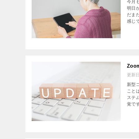
今月
明日
だま
感じて
Zo
更新
新型
こと
ステ
覚です