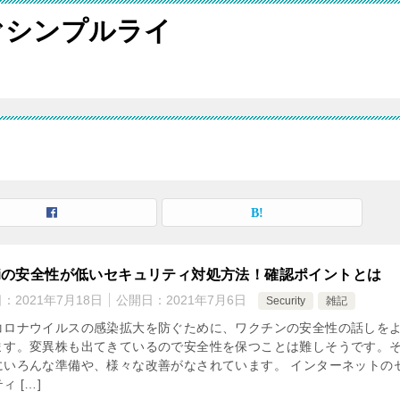
ぐシンプルライ
-Fiの安全性が低いセキュリティ対処方法！確認ポイントとは
日：
2021年7月18日
公開日：
2021年7月6日
Security
雑記
コロナウイルスの感染拡大を防ぐために、ワクチンの安全性の話しを
ます。変異株も出てきているので安全性を保つことは難しそうです。
にいろんな準備や、様々な改善がなされています。 インターネットの
ィ […]