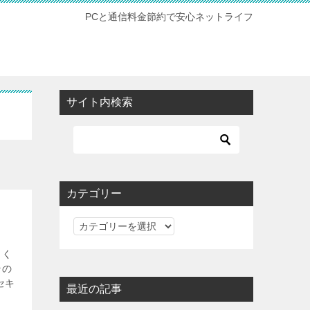
PCと通信料金節約で安心ネットライフ
サイト内検索
カテゴリー
カ
テ
よく
ゴ
その
リ
セキ
最近の記事
ー