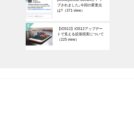
プされました｡今回の変更点
は?
（371 view）
【iOS12】iOS12アップデー
トで見える拡張現実について
（225 view）