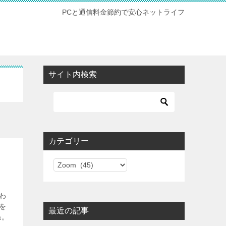
PCと通信料金節約で安心ネットライフ
サイト内検索
カテゴリー
カ
テ
ゴ
わ
リ
を
最近の記事
ー
ね。