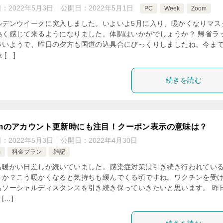
日：
2022年5月3日
公開日：
2022年5月1日
PC
Week
Zoom
ルデンウイークに突入しました。いよいよ5月に入り、暖かくなりマス
熱く感じて来るようになりました。体調はいかがでしょうか？ 帰省ラ
多いようで、昨日の夕方も国道の込具合にびっくりしましたね。今ま
 […]
続きを読む
omのアカウント更新時にも注目！クーポン表示の意味は？
日：
2022年5月3日
公開日：
2022年4月30日
m
料金プラン
雑記
も暖かい日差しが続いていました。感染症対策は引き続き行われてい
うか？こう暖かくなると気持ちも緩んでくる頃ですね。ワクチンを受
もソーシャルディスタンスを引き続き保っていきたいと思います。 昨
 […]