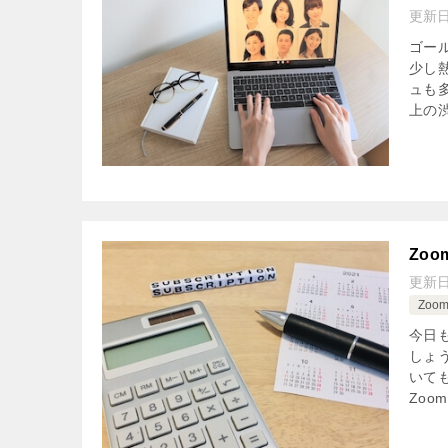
更新
ゴー
少し
ュも
上の渋
Zo
更新
Zoo
今日
しょ
いて
Zoom