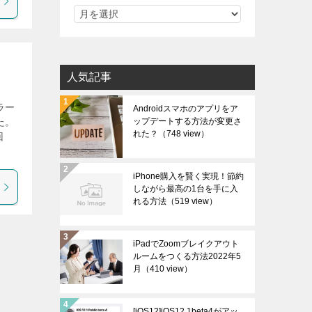
人気記事
ラー
Androidスマホのアプリをア
ップデートする方法が変更さ
た。
れた？
（748 view）
回
iPhone購入を賢く実現！節約
しながら最高の1台を手に入
れる方法
（519 view）
iPadでZoomブレイクアウト
ルームをつくる方法2022年5
月
（410 view）
[iOS12]iOS12.1beta4がアッ