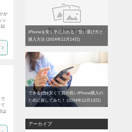
クが
ッシ
で以
iPhoneを安く手に入れる！賢い選び方と
購入方法
2024年12月14日
できるだけ安くて質の良いiPhone購入の
るで
ために探してみた！
2024年12月13日
けて
日は
アーカイブ