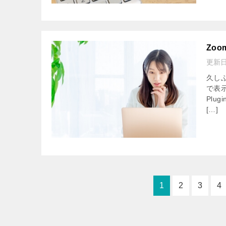
Zo
更新
久し
で表
Plu
[…]
1
2
3
4