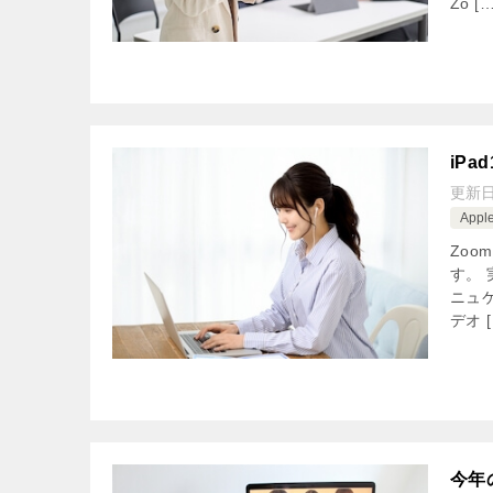
Zo […
iP
更新
Appl
Zo
す。
ニュ
デオ [
今年