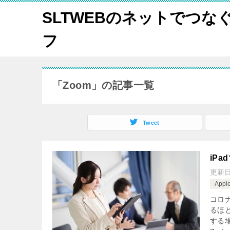
SLTWEBのネットでつな
フ
「Zoom」の記事一覧
Tweet
iP
更新
Appl
コロ
るほ
する