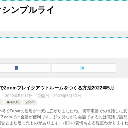
ぐシンプルライ
adでZoomブレイクアウトルームをつくる方法2022年5月
日：
2022年5月11日
公開日：
2022年5月10日
e
iPadOS
Zoom
ナ禍でZoomの使用が一気に広がりましたね。携帯電話での長話しに変
どZoomでの会話が便利です。顔を見ながら会話できるのは電話で話死
場合とまた違ったものがあります。相手の表情もある程度わかります