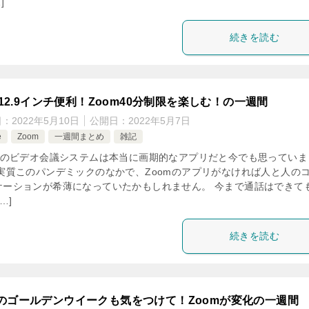
]
続きを読む
ad12.9インチ便利！Zoom40分制限を楽しむ！の一週間
日：
2022年5月10日
公開日：
2022年5月7日
e
Zoom
一週間まとめ
雑記
omのビデオ会議システムは本当に画期的なアプリだと今でも思っていま
 実質このパンデミックのなかで、Zoomのアプリがなければ人と人の
ケーションが希薄になっていたかもしれません。 今まで通話はできて
…]
続きを読む
のゴールデンウイークも気をつけて！Zoomが変化の一週間