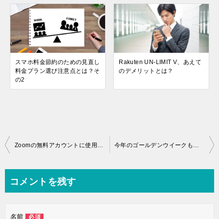
スマホ料金節約のための見直し
Rakuten UN-LIMIT V、あえて
料金プラン選び注意点とは？そ
のデメリットとは？
の2
投
Zoomの無料アカウントに使用注意！40分制限が一対一でも・・
今年のゴールデンウイークも気をつけて！Zoomが変化の一週間
稿
ナ
コメントを残す
ビ
ゲ
名前
必須