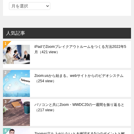
ア
ー
カ
イ
人気記事
ブ
iPadでZoomブレイクアウトルームをつくる方法2022年5
月
（421 view）
Zoom.usから始まる。webサイトからのビデオシステム
（254 view）
パソコンと共にZoom・WWDC20の一週間を振り返ると
（217 view）
Zoomが立ち上がらないとき確認する5つのポイントと解