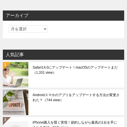
アーカイブ
ア
ー
カ
イ
人気記事
ブ
Safari14.0にアップデート！macOSのアップデートまだ
（1,331 view）
Androidスマホのアプリをアップデートする方法が変更さ
れた？
（744 view）
iPhone購入を賢く実現！節約しながら最高の1台を手に