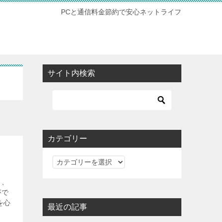
PCと通信料金節約で安心ネットライフ
サイト内検索
カテゴリー
カ
テ
も、
ゴ
がで
リ
を心
最近の記事
ー