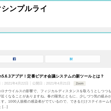
ぐシンプルライ
om5.6.3アプデ！定番ビデオ会議システムの新ツールとは？
日：
2021年4月22日
公開日：
2021年4月21日
Zoom
コロナウイルスの影響で、フィジカルディスタンスを取ろうとしつつ
が近くなることがありますね。春の陽気とともに、少しづつ気の緩み
ます。1000人規模の感染者がでているので、できるだけステイホーム
 […]