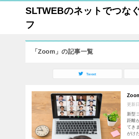
SLTWEBのネットでつな
フ
「Zoom」の記事一覧
Tweet
Zo
更新
新型
距離
てき
がけた