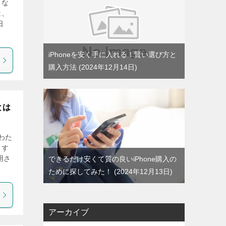
もな
は、
日
iPhoneを安く手に入れる！賢い選び方と
購入方法
2024年12月14日
とは
わた
ます
用さ
できるだけ安くて質の良いiPhone購入の
ために探してみた！
2024年12月13日
アーカイブ