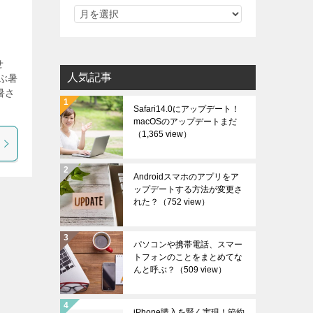
せ
人気記事
ぶ暑
暑さ
Safari14.0にアップデート！
macOSのアップデートまだ
（1,365 view）
Androidスマホのアプリをア
ップデートする方法が変更さ
れた？
（752 view）
パソコンや携帯電話、スマー
トフォンのことをまとめてな
んと呼ぶ？
（509 view）
iPhone購入を賢く実現！節約