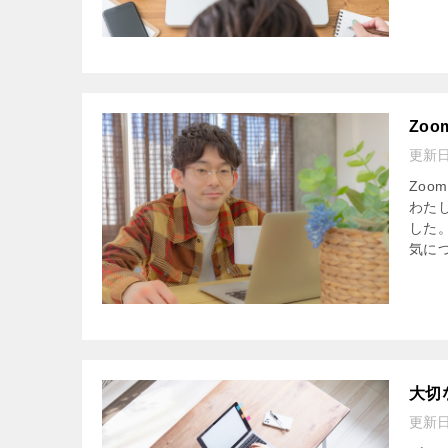
Zo
更新
Zo
わた
した
気につ
大切
更新