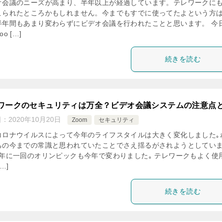
オ会議のニーズが高まり、半年以上が経過しています。テレワークに
こられたところかもしれません。今までもすでに使ってたよという方
半年間もあまり変わらずにビデオ会議を行われたことと思います。 今
o […]
続きを読む
ワークのセキュリティは万全？ビデオ会議システムの注意点
日：
2020年10月20日
Zoom
セキュリティ
コロナウイルスによって今年のライフスタイルは大きく変化しました｡
ちの今までの常識と思われていたことでさえ揺るがされようとしてい
４年に一回のオリンピックも今年で変わりました｡ テレワークもよく使
…]
続きを読む