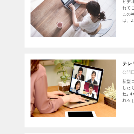
ビデ
れて
この
は、Zo
テレ
公開
新型
した
ね｡
れる [