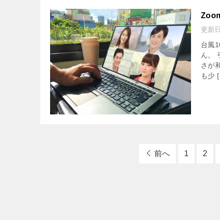
Zo
更新
台風
ん。
さが
も少 [
前へ
1
2