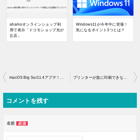
ahamoオンラインショップ利
Windows11が今年中に登場！
用で表示「ドコモショップ光が
気になるポイント3つとは？
丘店」
投
macOS Big Sur11.4アプデ！MacもPodcast
プリンターが急に印刷できなくなった時に確認するポイント３つとは？
稿
ナ
コメントを残す
ビ
ゲ
名前
必須
ー
シ