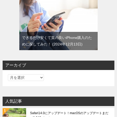
できるだけ安くて質の良いiPhone購入のた
めに探してみた！
2024年12月13日
アーカイブ
ア
ー
カ
イ
人気記事
ブ
Safari14.0にアップデート！macOSのアップデートまだ