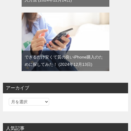
できるだけ安くて質の良いiPhone購入のた
めに探してみた！
2024年12月13日
アーカイブ
ア
ー
カ
イ
人気記事
ブ