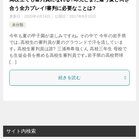
合う全力プレイ!審判に必要なことは?
更新日：
2020年4月14日
公開日：
2017年8月10日
未分類
今年も夏の甲子園が楽しみですね｡ その中で 今年の岩手県
では､高校生の審判員が夏のグラウンドで汗を流していま
す｡ 高校生審判員は誰? 三浦寿希哉くん 高校三年生 母校で
も生徒会長を務める高校生審判員です｡岩手県の高校野球
[…]
続きを読む
サイト内検索