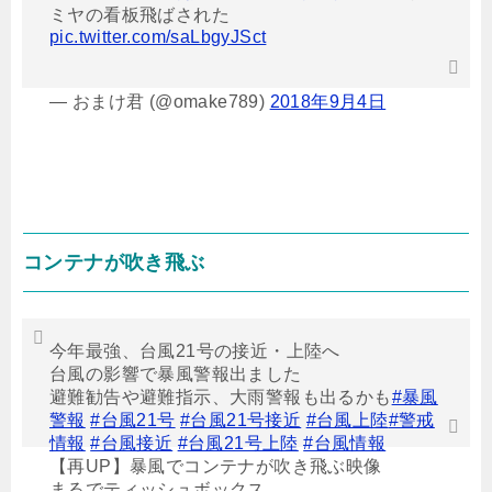
ミヤの看板飛ばされた
pic.twitter.com/saLbgyJSct
— おまけ君 (@omake789)
2018年9月4日
コンテナが吹き飛ぶ
今年最強、台風21号の接近・上陸へ
台風の影響で暴風警報出ました
避難勧告や避難指示、大雨警報も出るかも
#暴風
警報
#台風21号
#台風21号接近
#台風上陸
#警戒
情報
#台風接近
#台風21号上陸
#台風情報
【再UP】暴風でコンテナが吹き飛ぶ映像
まるでティッシュボックス