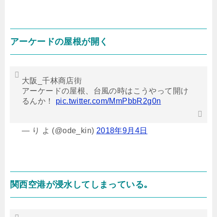
暴風こわい😱警戒しましょう
pic.twitter.com/wXwOiWWvJQ
アーケードの屋根が開く
— 🦋ななみん🦋 (@7nanamin31)
2018年9月3日
大阪_千林商店街
アーケードの屋根、台風の時はこうやって開け
るんか！
pic.twitter.com/MmPbbR2g0n
— り よ (@ode_kin)
2018年9月4日
関西空港が浸水してしまっている｡