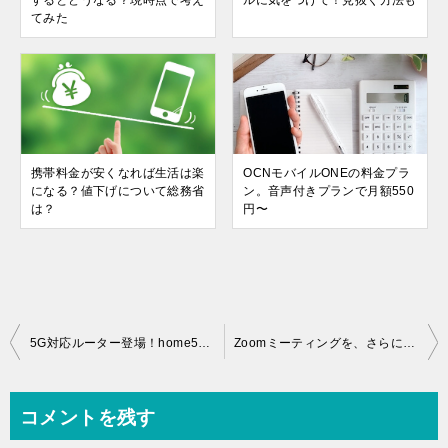
するとどうなる？現時点で考え
ルに気をつけて！見抜く方法も
てみた
携帯料金が安くなれば生活は楽
OCNモバイルONEの料金プラ
になる？値下げについて総務省
ン。音声付きプランで月額550
は？
円〜
投
5G対応ルーター登場！home5Gスタート・ドコモ新作発表会
Zoomミーティングを、さらに使いやすく！おすすめ設定4つ
稿
ナ
コメントを残す
ビ