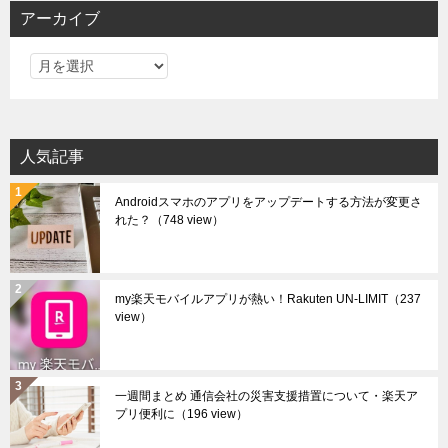
アーカイブ
ア
ー
カ
イ
人気記事
ブ
Androidスマホのアプリをアップデートする方法が変更さ
れた？
（748 view）
my楽天モバイルアプリが熱い！Rakuten UN-LIMIT
（237
view）
一週間まとめ 通信会社の災害支援措置について・楽天ア
プリ便利に
（196 view）