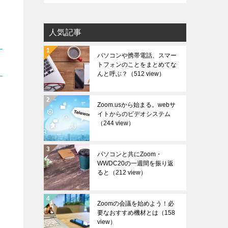
カ
イ
人気記事
ブ
パソコンや携帯電話、スマー
トフォンのことをまとめてな
んと呼ぶ？
（512 view）
Zoom.usから始まる。webサ
イトからのビデオシステム
（244 view）
パソコンと共にZoom・
WWDC20の一週間を振り返
ると
（212 view）
Zoomの会議を始めよう！必
要なおすすめ機材とは
（158
view）