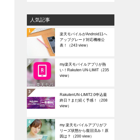
カ
イ
人気記事
ブ
楽天モバイルがAndroid11へ
アップグレード対応機種公
表！
（243 view）
my楽天モバイルアプリが熱
い！Rakuten UN-LIMIT
（235
view）
RakutenUN-LIMIT2.0申込最
終日？まだ続く予感！
（208
view）
my 楽天モバイルアプリがフ
リーズ状態から復旧済み！原
因は？
（200 view）