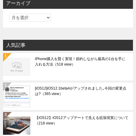
アーカイブ
ア
ー
カ
イ
人気記事
ブ
iPhone購入を賢く実現！節約しながら最高の1台を手に
入れる方法
（518 view）
[iOS12]iOS12.1beta4がアップされました｡今回の変更点
は?
（365 view）
【iOS12】iOS12アップデートで見える拡張現実について
（218 view）