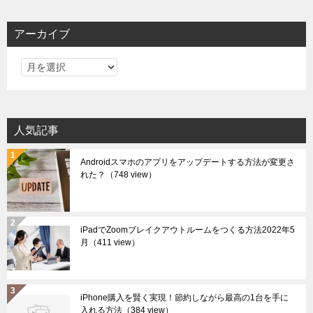
アーカイブ
ア
ー
カ
イ
人気記事
ブ
Androidスマホのアプリをアップデートする方法が変更さ
れた？
（748 view）
iPadでZoomブレイクアウトルームをつくる方法2022年5
月
（411 view）
iPhone購入を賢く実現！節約しながら最高の1台を手に
入れる方法
（384 view）