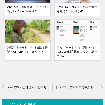
Appleの新作発表会！いよいよ
iPadPro12.9インチの活用方法
新しいiPhoneが登場？
を考える！便利なiPad
通話料金を無料でかけ放題！通
アップデートが待ち遠しい！
話もUN-LIMIT！（条件あり）
iOS11の対応機種について調べ
てみた
投
iPadでWi-Fiが使えないとき対処する方法をいくつか考えた
【iOS12】 デバイスの中から写真を探す､より良い機能
稿
ナ
コメントを残す