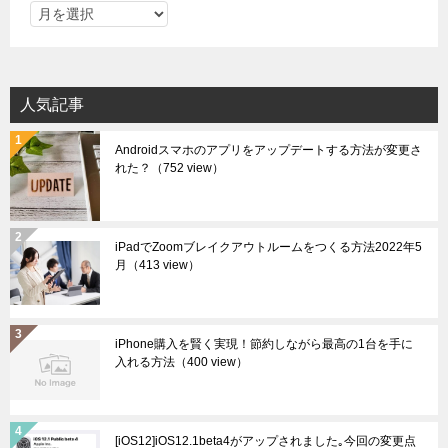
ア
ー
カ
イ
人気記事
ブ
Androidスマホのアプリをアップデートする方法が変更さ
れた？
（752 view）
iPadでZoomブレイクアウトルームをつくる方法2022年5
月
（413 view）
iPhone購入を賢く実現！節約しながら最高の1台を手に
入れる方法
（400 view）
[iOS12]iOS12.1beta4がアップされました｡今回の変更点