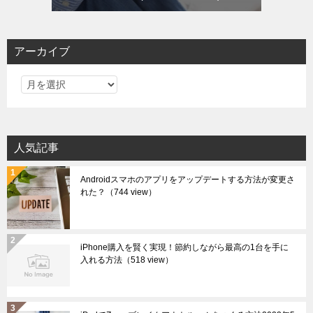
アーカイブ
ア
ー
カ
イ
人気記事
ブ
Androidスマホのアプリをアップデートする方法が変更さ
れた？
（744 view）
iPhone購入を賢く実現！節約しながら最高の1台を手に
入れる方法
（518 view）