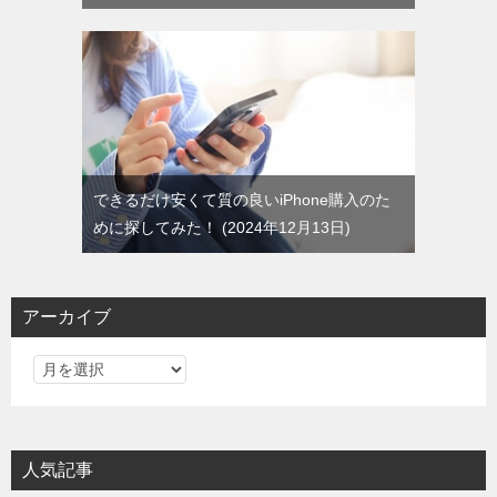
できるだけ安くて質の良いiPhone購入のた
めに探してみた！
2024年12月13日
アーカイブ
ア
ー
カ
イ
人気記事
ブ