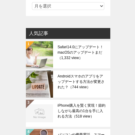
人気記事
Safari14.0にアップデート！
macOSのアップデートまだ
（1,332 view）
Androidスマホのアプリをア
ップデートする方法が変更さ
れた？
（744 view）
iPhone購入を賢く実現！節約
しながら最高の1台を手に入
れる方法
（518 view）
パソコンや携帯電話、スマー