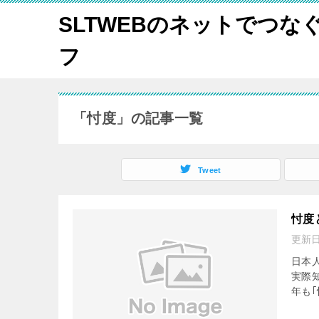
SLTWEBのネットでつな
フ
「忖度」の記事一覧
Tweet
忖度
更新
日本
実際
年も｢