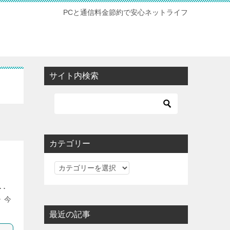
PCと通信料金節約で安心ネットライフ
サイト内検索
カテゴリー
カ
テ
･
ゴ
 今
リ
最近の記事
ー