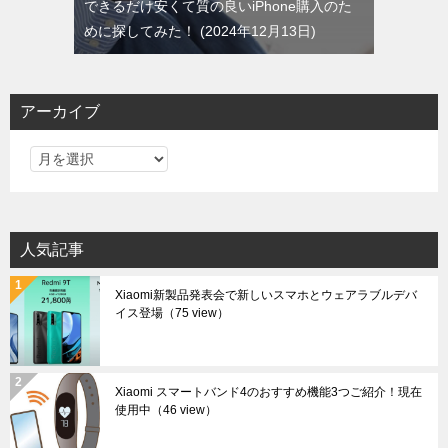
できるだけ安くて質の良いiPhone購入のた
めに探してみた！
2024年12月13日
アーカイブ
ア
ー
カ
イ
人気記事
ブ
Xiaomi新製品発表会で新しいスマホとウェアラブルデバ
イス登場
（75 view）
Xiaomi スマートバンド4のおすすめ機能3つご紹介！現在
使用中
（46 view）