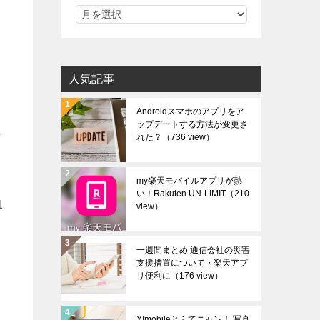
人気記事
Androidスマホのアプリをア
ップデートする方法が変更さ
に
れた？
（736 view）
my楽天モバイルアプリが熱
い！Rakuten UN-LIMIT
（210
1
view）
一週間まとめ 通信会社の災害
支援措置について・楽天アプ
リ便利に
（176 view）
Y!mobileとふてニャン！ 写真