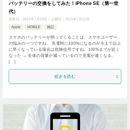
バッテリーの交換をしてみた！iPhone SE（第一世
代）
更新日：
2021年7月23日
公開日：
2021年7月22日
Apple
MOBILE
雑記
スマホのバッテリーが弱ってくることは、スマホユーザー
の悩みの一つですね。 充電時に100%になるのが今まで以上
に早くなっている場合は危険信号ですね。100%までが近く
なった → 全体の容量が減っているので充電が速くなる、
[…]
続きを読む