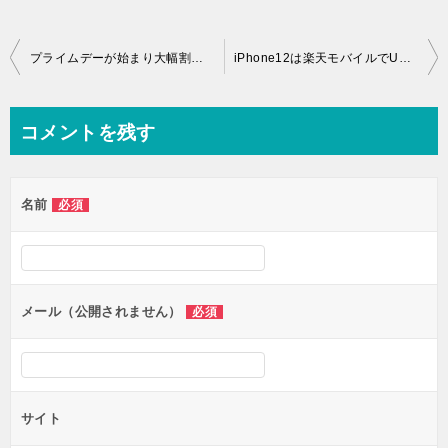
投
プライムデーが始まり大幅割引で購入チャンス！注目のポイントは
iPhone12は楽天モバイルでUN-LIMIT V使用可？
稿
ナ
コメントを残す
ビ
ゲ
名前
必須
ー
シ
ョ
ン
メール（公開されません）
必須
サイト