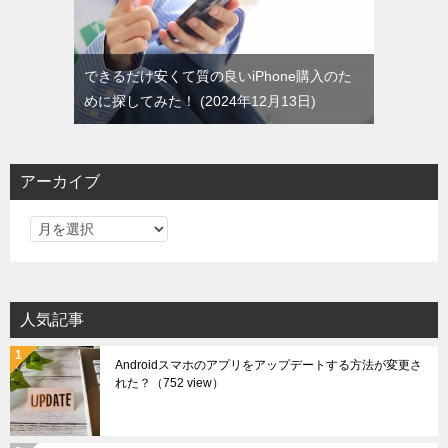
できるだけ安くて質の良いiPhone購入のた
めに探してみた！
2024年12月13日
アーカイブ
ア
ー
カ
イ
人気記事
ブ
Androidスマホのアプリをアップデートする方法が変更さ
れた？
（752 view）