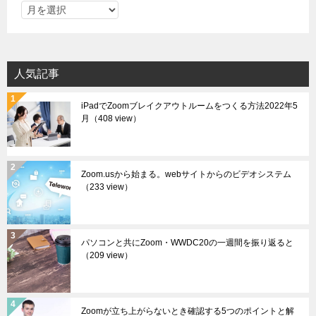
ア
ー
カ
イ
人気記事
ブ
iPadでZoomブレイクアウトルームをつくる方法2022年5
月
（408 view）
Zoom.usから始まる。webサイトからのビデオシステム
（233 view）
パソコンと共にZoom・WWDC20の一週間を振り返ると
（209 view）
Zoomが立ち上がらないとき確認する5つのポイントと解