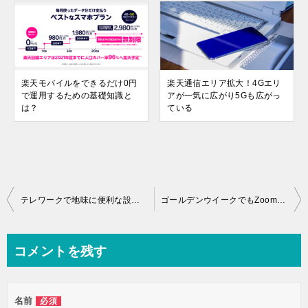
楽天モバイルをできるだけ0円
楽天通信エリア拡大！4Gエリ
で運用するための基礎知識と
アが一気に広がり5Gも広がっ
は？
ている
投
テレワークで地味に便利な設定の種類・Zoomの一般設定その２
ゴールデンウイークでもZoomを活用する！「設定」解説の一週間
稿
ナ
コメントを残す
ビ
ゲ
名前
必須
ー