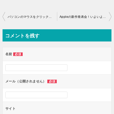
投
パソコンのマウスをクリックするとは？どういうこと？マウス使い方
Appleの新作発表会！いよいよ新しいiPhoneが登場？
稿
ナ
コメントを残す
ビ
ゲ
名前
必須
ー
シ
ョ
ン
メール（公開されません）
必須
サイト