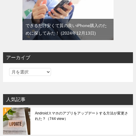
できるだけ安くて質の良いiPhone購入のた
めに探してみた！
2024年12月13日
アーカイブ
ア
ー
カ
イ
人気記事
ブ
Androidスマホのアプリをアップデートする方法が変更さ
れた？
（744 view）