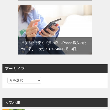
できるだけ安くて質の良いiPhone購入のた
めに探してみた！
2024年12月13日
アーカイブ
ア
ー
カ
イ
人気記事
ブ