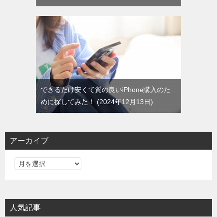
できるだけ安くて質の良いiPhone購入のた
めに探してみた！
2024年12月13日
アーカイブ
ア
ー
カ
イ
人気記事
ブ