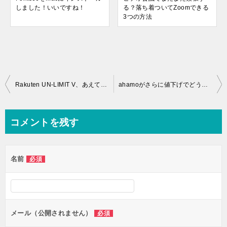
しました！いいですね！
る？落ち着ついてZoomできる
3つの方法
投
Rakuten UN-LIMIT V、あえてのデメリットとは？
ahamoがさらに値下げでどうなる？他社への影響を考えてみた
稿
ナ
コメントを残す
ビ
ゲ
名前
必須
ー
シ
ョ
ン
メール（公開されません）
必須