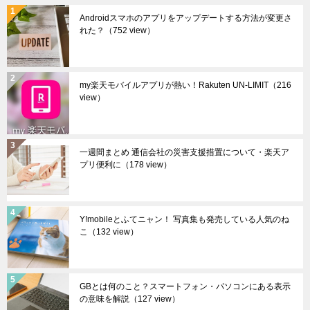
Androidスマホのアプリをアップデートする方法が変更さ
れた？
（752 view）
my楽天モバイルアプリが熱い！Rakuten UN-LIMIT
（216
view）
一週間まとめ 通信会社の災害支援措置について・楽天ア
プリ便利に
（178 view）
Y!mobileとふてニャン！ 写真集も発売している人気のね
こ
（132 view）
GBとは何のこと？スマートフォン・パソコンにある表示
の意味を解説
（127 view）