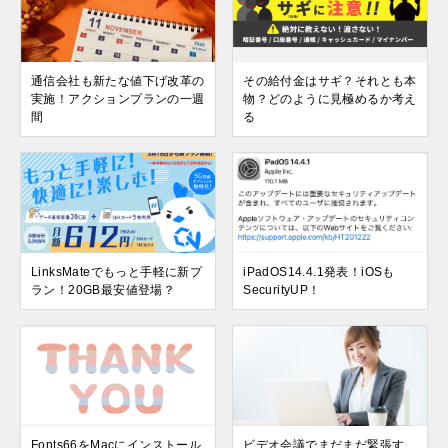
通信会社も新たな値下げ改革の
その給付金はサギ？それとも本
実施！アクションプランの一週
物？どのように見極めるか考え
間
る
LinksMateでもっと手軽に新プ
iPadOS14.4.1発表！iOSも
ラン！20GB最安値登場？
SecurityUP！
Fonts66をMacにインストール
ビデオ会議でまだまだ緊張す