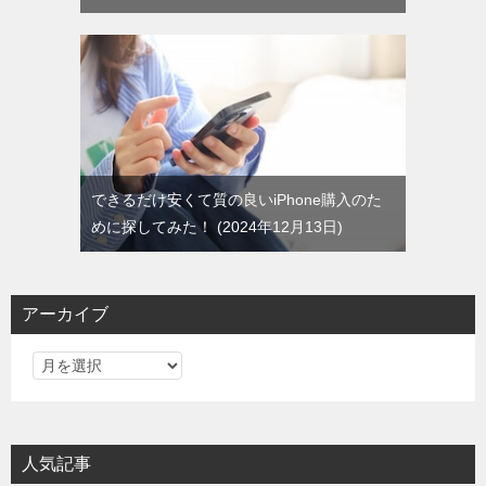
できるだけ安くて質の良いiPhone購入のた
めに探してみた！
2024年12月13日
アーカイブ
ア
ー
カ
イ
人気記事
ブ