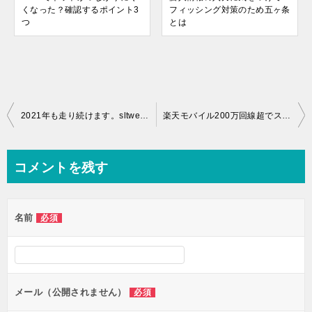
くなった？確認するポイント3
フィッシング対策のため五ヶ条
つ
とは
投
2021年も走り続けます。sltweb.orgをよろしくお願いします
楽天モバイル200万回線超でスタート！2021年始まる一週間
稿
ナ
コメントを残す
ビ
ゲ
名前
必須
ー
シ
ョ
ン
メール（公開されません）
必須