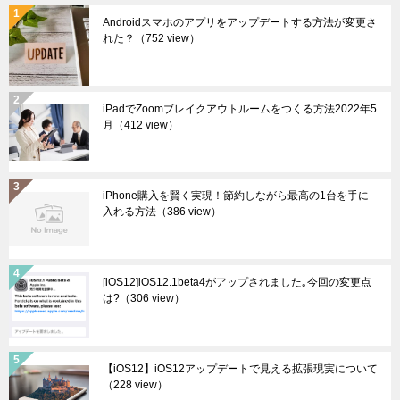
Androidスマホのアプリをアップデートする方法が変更さ
れた？
（752 view）
iPadでZoomブレイクアウトルームをつくる方法2022年5
月
（412 view）
iPhone購入を賢く実現！節約しながら最高の1台を手に
入れる方法
（386 view）
[iOS12]iOS12.1beta4がアップされました｡今回の変更点
は?
（306 view）
【iOS12】iOS12アップデートで見える拡張現実について
（228 view）