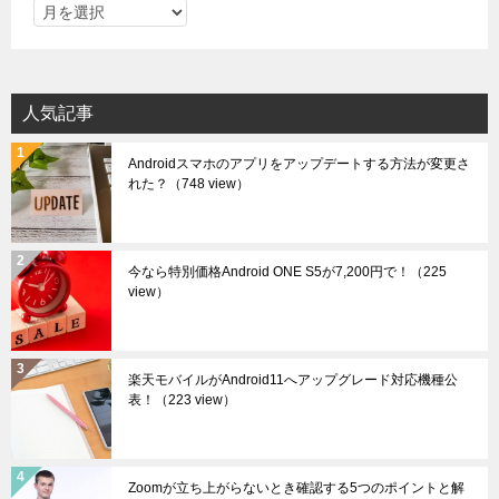
ア
ー
カ
イ
人気記事
ブ
Androidスマホのアプリをアップデートする方法が変更さ
れた？
（748 view）
今なら特別価格Android ONE S5が7,200円で！
（225
view）
楽天モバイルがAndroid11へアップグレード対応機種公
表！
（223 view）
Zoomが立ち上がらないとき確認する5つのポイントと解