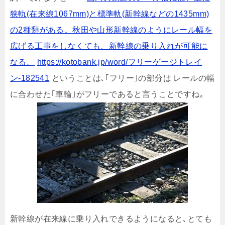
狭軌(在来線1067mm)と標準軌(
新幹線
などの1435mm)
の2種類がある。秋田や山形新幹線のようにレール幅を
広げる工事をしなくても、新幹線の乗り入れが可能に
なる。
https://kotobank.jp/word/フリーゲージトレイ
ン-182541
ということは､｢フリー｣の部分は レールの幅
に合わせた｢車輪｣がフリーであると言うことですね｡
新幹線が在来線に乗り入れできるようになると､とても