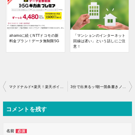
ahamoに続くNTTドコモの新
「マンションのインターネット
料金プラン！データ無制限5G
回線は遅い」という話しにご注
意！
投
マクドナルド×楽天！楽天ポイントクラブで何がもらえる？キャンペーン期間は？
3分で出来るッ!朝一箇条書きノートで今日も充実した一日にしよう!!
稿
ナ
コメントを残す
ビ
ゲ
名前
必須
ー