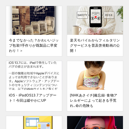
今までなかった？かわいいジッ
楽天モバイルからフィルタリン
プ包装!!手作りが既製品に早変
グサービスを普及啓発動画の公
わり！＞
開！
iOS・iPadOS13.7アップデー
[NHKあさイチ]備忘録･食物ア
ト！今回は緩やかにUP
レルギーによって起きる手荒
れ､命の危険も