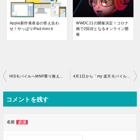
Apple新作発表会の答え合わ
WWDC21の開催決定！コロナ
せ！やっぱりiPad mini６
禍で2回目となるオンライン開
催
投
HISモバイルへMNP乗り換えキャンペーン！iPhone8割引
4月1日から「my 楽天モバイル」アプリの変更ポイント3つ！
稿
ナ
コメントを残す
ビ
ゲ
名前
必須
ー
シ