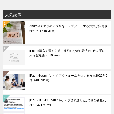
カ
イ
人気記事
ブ
Androidスマホのアプリをアップデートする方法が変更さ
れた？
（748 view）
iPhone購入を賢く実現！節約しながら最高の1台を手に
入れる方法
（519 view）
iPadでZoomブレイクアウトルームをつくる方法2022年5
月
（409 view）
[iOS12]iOS12.1beta4がアップされました｡今回の変更点
は?
（371 view）