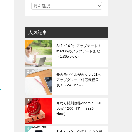
人気記事
Safari14.0にアップデート！
macOSのアップデートまだ
（1,365 view）
楽天モバイルがAndroid11へ
アップグレード対応機種公
表！
（241 view）
今なら特別価格Android ONE
S5が7,200円で！
（226
view）
Rakuten Mini使用してみた感