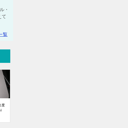
プル・
えて
一覧
速度
i