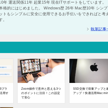
0年 運送関係11年 起業15年 現在ITサポートをしています。
本格的にはじめました。 Windows歴 26年 Mac歴10年 シン
ネットもシンプルに安全に使用できるお手伝いをできればと考
す。
執筆記事
Bプラ
Zoom操作で意外と思える3つ
SSD交換で容量アップと
活用す
のポイントに注目！この設定
アップ！快適活用Mac min
で安心