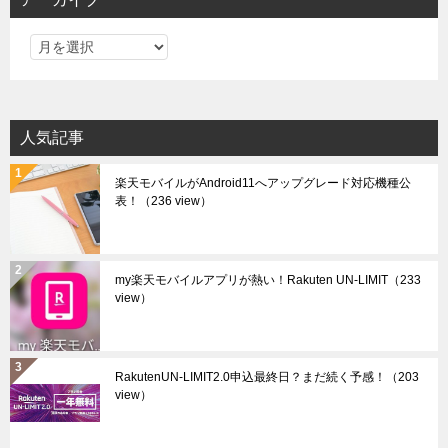
ア
ー
カ
イ
人気記事
ブ
楽天モバイルがAndroid11へアップグレード対応機種公
表！
（236 view）
my楽天モバイルアプリが熱い！Rakuten UN-LIMIT
（233
view）
RakutenUN-LIMIT2.0申込最終日？まだ続く予感！
（203
view）