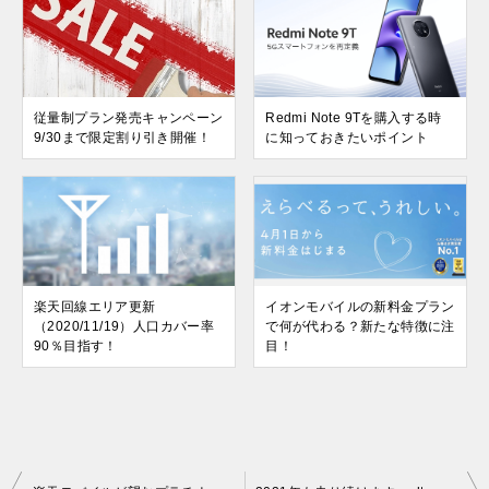
従量制プラン発売キャンペーン
Redmi Note 9Tを購入する時
9/30まで限定割り引き開催！
に知っておきたいポイント
楽天回線エリア更新
イオンモバイルの新料金プラン
（2020/11/19）人口カバー率
で何が代わる？新たな特徴に注
90％目指す！
目！
投