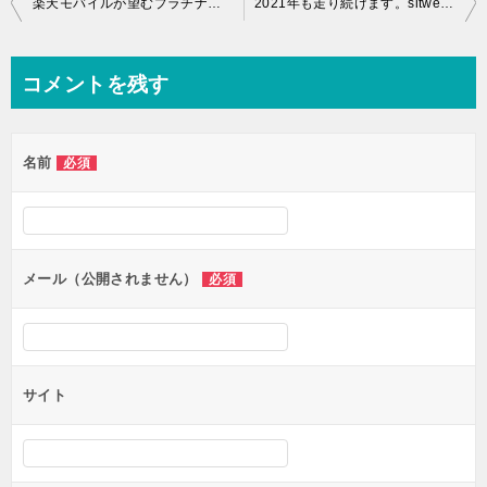
楽天モバイルが望むプラチナバンドのメリットは？エリア拡大のため
2021年も走り続けます。sltweb.orgをよろしくお願いします
稿
ナ
コメントを残す
ビ
ゲ
名前
必須
ー
シ
ョ
ン
メール（公開されません）
必須
サイト