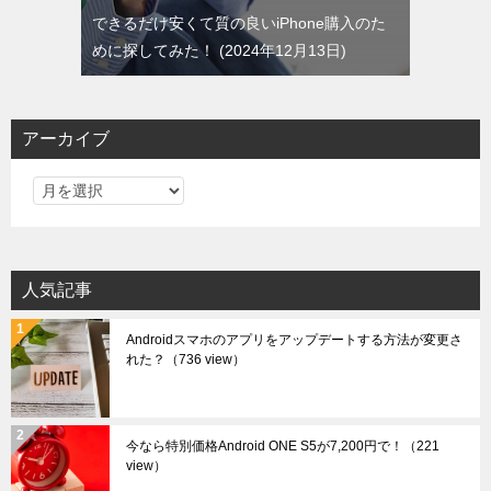
できるだけ安くて質の良いiPhone購入のた
めに探してみた！
2024年12月13日
アーカイブ
ア
ー
カ
イ
人気記事
ブ
Androidスマホのアプリをアップデートする方法が変更さ
れた？
（736 view）
今なら特別価格Android ONE S5が7,200円で！
（221
view）