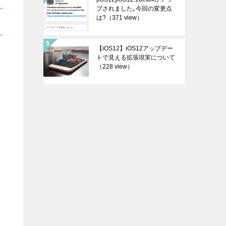
プされました｡今回の変更点
は?
（371 view）
【iOS12】iOS12アップデー
トで見える拡張現実について
（228 view）