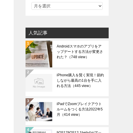
人気記事
Androidスマホのアプリをア
ップデートする方法が変更さ
れた？
（748 view）
iPhone購入を賢く実現！節約
しながら最高の1台を手に入
れる方法
（445 view）
iPadでZoomブレイクアウト
え
ルームをつくる方法2022年5
月
（414 view）
[iOS12]iOS12.1beta4がアッ