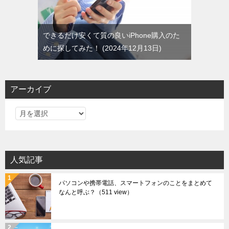
できるだけ安くて質の良いiPhone購入のた
めに探してみた！
2024年12月13日
アーカイブ
ア
ー
カ
イ
人気記事
ブ
パソコンや携帯電話、スマートフォンのことをまとめて
なんと呼ぶ？
（511 view）