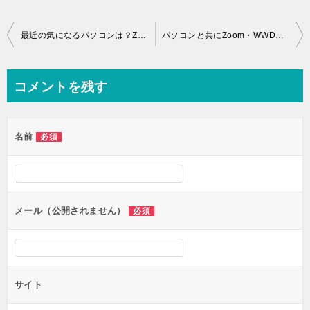
投
最近の気になるパソコンは？Zoomでビジネス、ファミリーも便利
パソコンと共にZoom・WWDC20の一週間を振り返ると
稿
ナ
コメントを残す
ビ
ゲ
名前
必須
ー
シ
ョ
ン
メール（公開されません）
必須
サイト