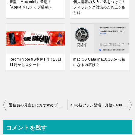
新型「Mac mini」登場！
個人情報の入力に気をつけて！
｢Apple M1｣チップ搭載へ
フィッシング対策のため五ヶ条
とは
Redmi Note 9S本体1円！15日
mac OS Catalina10.15.5へ､気
11時からスタート
になる内容は？
投
通信費の見直しにおすすめプラン！今なら初期費用もかからずお試し
auの新プラン登場！月額2,480円で他社を追いかけ追い越す！？
稿
ナ
コメントを残す
ビ