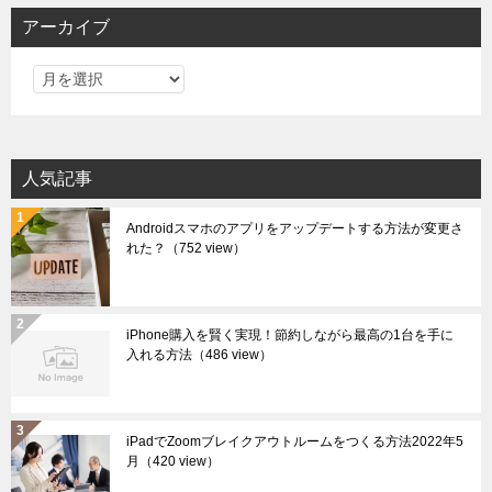
アーカイブ
ア
ー
カ
イ
人気記事
ブ
Androidスマホのアプリをアップデートする方法が変更さ
れた？
（752 view）
iPhone購入を賢く実現！節約しながら最高の1台を手に
入れる方法
（486 view）
iPadでZoomブレイクアウトルームをつくる方法2022年5
月
（420 view）