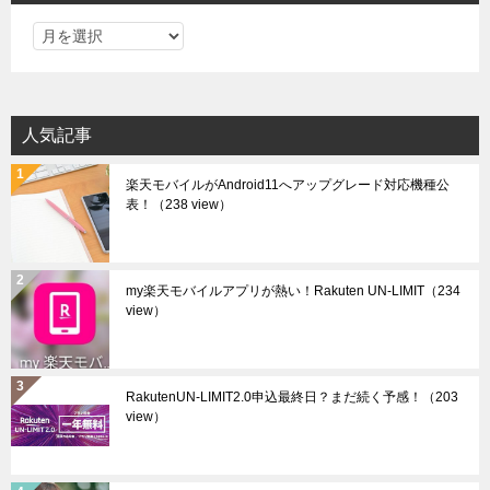
ア
ー
カ
イ
人気記事
ブ
楽天モバイルがAndroid11へアップグレード対応機種公
表！
（238 view）
my楽天モバイルアプリが熱い！Rakuten UN-LIMIT
（234
view）
RakutenUN-LIMIT2.0申込最終日？まだ続く予感！
（203
view）