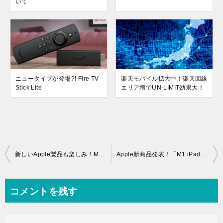
いて
ニュータイプが登場?! Fire TV
楽天モバイル拡大中！楽天回線
Stick Lite
エリア増でUN-LIMIT効果大！
投
新しいApple製品も楽しみ！Macminiしっかり使える一週間
Apple新商品発表！「M1 iPad Pro」は超ハイスペック
稿
ナ
コメントを残す
ビ
ゲ