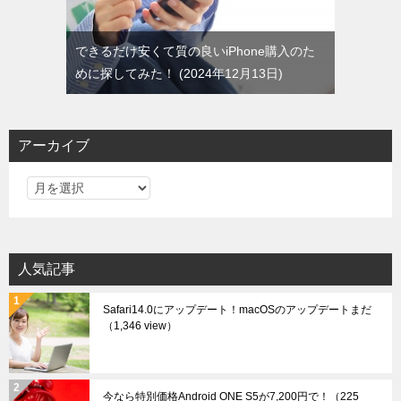
できるだけ安くて質の良いiPhone購入のた
めに探してみた！
2024年12月13日
アーカイブ
ア
ー
カ
イ
人気記事
ブ
Safari14.0にアップデート！macOSのアップデートまだ
（1,346 view）
今なら特別価格Android ONE S5が7,200円で！
（225