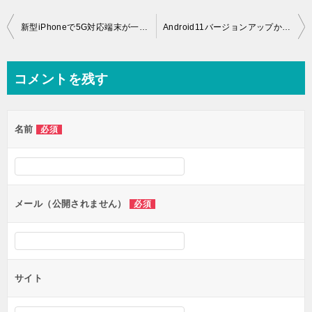
投
新型iPhoneで5G対応端末が一気に加速！Prime一週間
Android11バージョンアップから削除 A5 2020
稿
ナ
コメントを残す
ビ
ゲ
名前
必須
ー
シ
ョ
ン
メール（公開されません）
必須
サイト