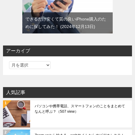
できるだけ安くて質の良いiPhone購入のた
めに探してみた！
2024年12月13日
アーカイブ
ア
ー
カ
イ
人気記事
ブ
パソコンや携帯電話、スマートフォンのことをまとめて
なんと呼ぶ？
（507 view）