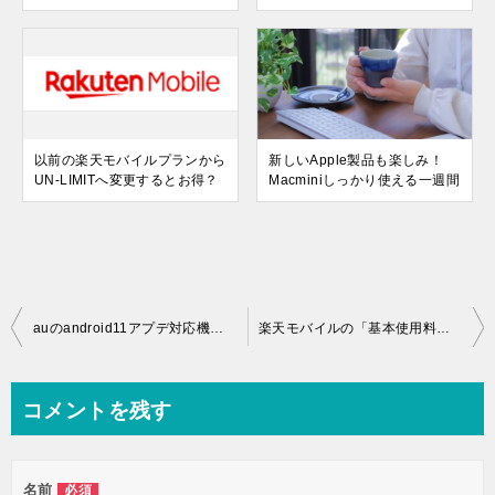
以前の楽天モバイルプランから
新しいApple製品も楽しみ！
UN-LIMITへ変更するとお得？
Macminiしっかり使える一週間
投
auのandroid11アプデ対応機種情報について調べてみた
楽天モバイルの「基本使用料一年無料キャンペーン」は今日で終了！
稿
ナ
コメントを残す
ビ
ゲ
名前
必須