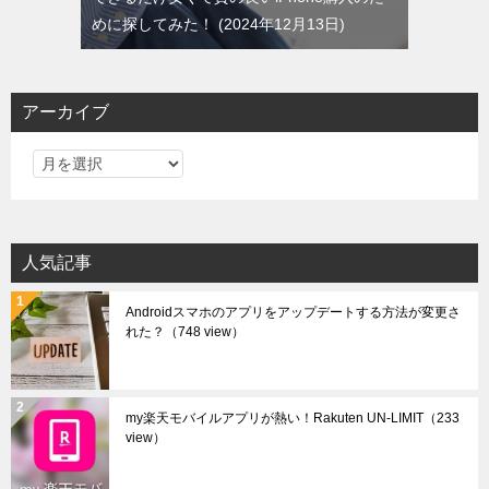
めに探してみた！
2024年12月13日
アーカイブ
ア
ー
カ
イ
人気記事
ブ
Androidスマホのアプリをアップデートする方法が変更さ
れた？
（748 view）
my楽天モバイルアプリが熱い！Rakuten UN-LIMIT
（233
view）