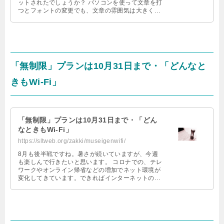
ットされたでしょうか？ パソコンを使って文章を打
つとフォントの変更でも、文章の雰囲気は大きく変
化しますね。 仕事 …
「無制限」プランは10月31日まで・「どんなと
きもWi-Fi」
「無制限」プランは10月31日まで・「どん
なときもWi-Fi」
https://sltweb.org/zakki/museigenwifi/
8月も後半戦ですね。暑さが続いていますが、今週
も楽しんで行きたいと思います。 コロナでの、テレ
ワークやオンライン帰省などの増加でネット環境が
変化してきています。できればインターネットの通
信については何も気にせず使いたいで …