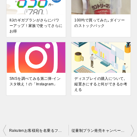
IIJのギガプランがさらにパワ
100均で買ってみた｡ダイソー
ーアップ！家族で使ってさらに
のストックバック
お得
SNSを調べてみる第二弾-イン
ディスプレイの購入について。
スタ映え！の「Instagram」
縦置きにすると何ができるか考
える
投
Rakutenお客様宛を名乗るフィッシングメールに気をつけて！
従量制プラン発売キャンペーン9/30まで限定割り引き開催！